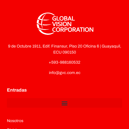
9 de Octubre 1911, Edif. Finansur, Piso 20 Oficina 6 | Guayaquil,
ECU 090150
+593-988160532
info@gvc.com.ec
Entradas
Nosotros