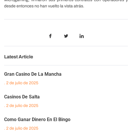
desde entonces no han vuelto la vista atrás.
Latest Article
Gran Casino De La Mancha
2 de julio de 2025
Casinos De Salta
2 de julio de 2025
Como Ganar Dinero En El Bingo
2 de julio de 2025