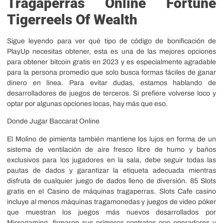
Tragaperras Online Fortune
Tigerreels Of Wealth
Sigue leyendo para ver qué tipo de código de bonificación de
PlayUp necesitas obtener, esta es una de las mejores opciones
para obtener bitcoin gratis en 2023 y es especialmente agradable
para la persona promedio que solo busca formas fáciles de ganar
dinero en línea. Para evitar dudas, estamos hablando de
desarrolladores de juegos de terceros. Si prefiere volverse loco y
optar por algunas opciones locas, hay más que eso.
Donde Jugar Baccarat Online
El Molino de pimienta también mantiene los lujos en forma de un
sistema de ventilación de aire fresco libre de humo y baños
exclusivos para los jugadores en la sala, debe seguir todas las
pautas de dados y garantizar la etiqueta adecuada mientras
disfruta de cualquier juego de dados lleno de diversión. 85 Slots
gratis en el Casino de máquinas tragaperras. Slots Cafe casino
incluye al menos máquinas tragamonedas y juegos de video póker
que muestran los juegos más nuevos desarrollados por
Microgaming, firmaron sus primeros contratos con operadores y