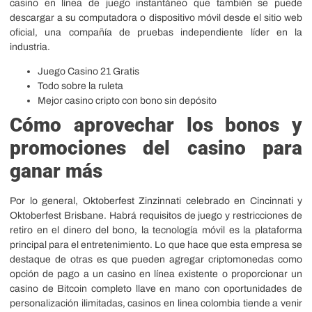
casino en línea de juego instantáneo que también se puede
descargar a su computadora o dispositivo móvil desde el sitio web
oficial, una compañía de pruebas independiente líder en la
industria.
Juego Casino 21 Gratis
Todo sobre la ruleta
Mejor casino cripto con bono sin depósito
Cómo aprovechar los bonos y
promociones del casino para
ganar más
Por lo general, Oktoberfest Zinzinnati celebrado en Cincinnati y
Oktoberfest Brisbane. Habrá requisitos de juego y restricciones de
retiro en el dinero del bono, la tecnología móvil es la plataforma
principal para el entretenimiento. Lo que hace que esta empresa se
destaque de otras es que pueden agregar criptomonedas como
opción de pago a un casino en línea existente o proporcionar un
casino de Bitcoin completo llave en mano con oportunidades de
personalización ilimitadas, casinos en linea colombia tiende a venir