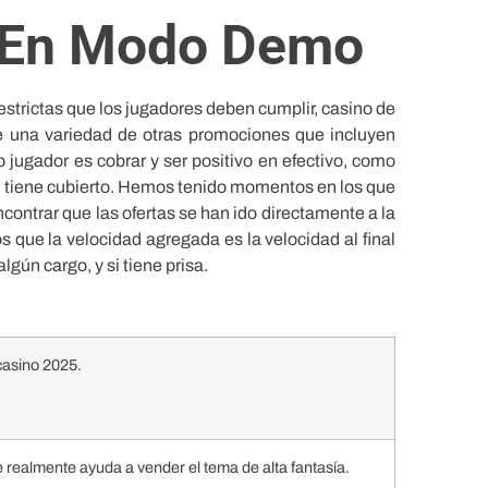
 En Modo Demo
 estrictas que los jugadores deben cumplir, casino de
e una variedad de otras promociones que incluyen
 jugador es cobrar y ser positivo en efectivo, como
lo tiene cubierto. Hemos tenido momentos en los que
contrar que las ofertas se han ido directamente a la
que la velocidad agregada es la velocidad al final
lgún cargo, y si tiene prisa.
casino 2025.
ue realmente ayuda a vender el tema de alta fantasía.