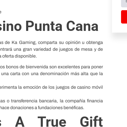
e
sino Punta Cana
as de Ka Gaming, comparta su opinión u obtenga
ntrará una gran variedad de juegos de mesa y de
a oferta disponible.
os bonos de bienvenida son excelentes para poner
ar una carta con una denominación más alta que la
erimenta la emoción de los juegos de casino móvil
jetas o transferencia bancaria, la compañía financia
hace donaciones a fundaciones benéficas.
s A True Gift