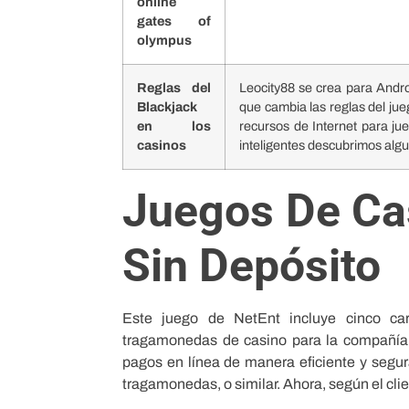
online
gates of
olympus
Reglas del
Leocity88 se crea para Andr
Blackjack
que cambia las reglas del ju
en los
recursos de Internet para ju
casinos
inteligentes descubrimos algu
Juegos De Ca
Sin Depósito
Este juego de NetEnt incluye cinco car
tragamonedas de casino para la compañía b
pagos en línea de manera eficiente y segu
tragamonedas, o similar. Ahora, según el cli