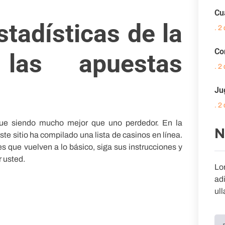
Cu
stadísticas de la
2 
Co
las apuestas
2 
Ju
2 
gue siendo mucho mejor que uno perdedor. En la
N
e sitio ha compilado una lista de casinos en línea.
s que vuelven a lo básico, siga sus instrucciones y
 usted.
Lo
adi
ull