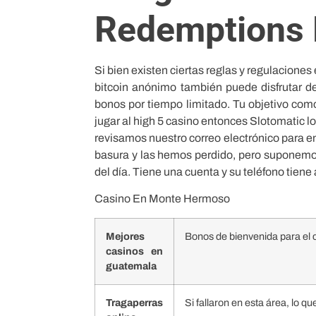
Redemptions
Si bien existen ciertas reglas y regulaciones
bitcoin anónimo también puede disfrutar d
bonos por tiempo limitado. Tu objetivo como
jugar al high 5 casino entonces Slotomatic 
revisamos nuestro correo electrónico para en
basura y las hemos perdido, pero suponemos 
del día. Tiene una cuenta y su teléfono tiene a
Casino En Monte Hermoso
Mejores
Bonos de bienvenida para el 
casinos en
guatemala
Tragaperras
Si fallaron en esta área, lo q