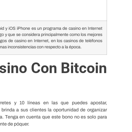
oid y iOS iPhone es un programa de casino en Internet
ego y que se considera principalmente como los mejores
egos de casino en Internet, en los casinos de teléfonos
nas inconsistencias con respecto a la época.
sino Con Bitcoin
retes y 10 líneas en las que puedes apostar,
rinda a sus clientes la oportunidad de organizar
ra. Tenga en cuenta que este bono no es solo para
ente de póquer.