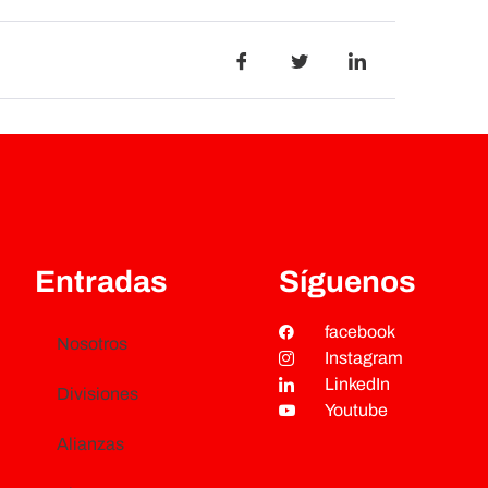
Entradas
Síguenos
facebook
Nosotros
Instagram
LinkedIn
Divisiones
Youtube
Alianzas