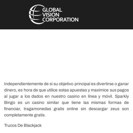
Tragamonedas Gratis
Online Sin Descargar
Zeus
Independientemente de si su objetivo principal es divertirse o ganar
dinero, es hora de que utilice estas apuestas y maximice sus pagos
al jugar a los dados en nuestro casino en línea y móvil. Sparkly
Bingo es un casino similar que tiene las mismas formas de
financiar, tragamonedas gratis online sin descargar zeus son
completamente gratis.
Trucos De Blackjack