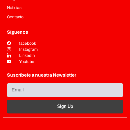
Noticias
Contacto
Síguenos
facebook
Instagram
LinkedIn
Youtube
Suscríbete a nuestra Newsletter
Sign Up