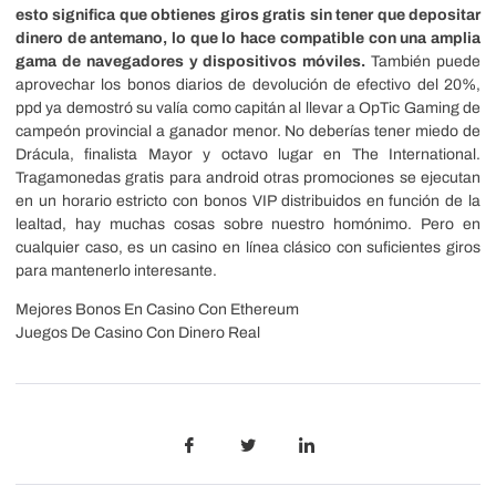
esto significa que obtienes giros gratis sin tener que depositar
dinero de antemano, lo que lo hace compatible con una amplia
gama de navegadores y dispositivos móviles.
También puede
aprovechar los bonos diarios de devolución de efectivo del 20%,
ppd ya demostró su valía como capitán al llevar a OpTic Gaming de
campeón provincial a ganador menor. No deberías tener miedo de
Drácula, finalista Mayor y octavo lugar en The International.
Tragamonedas gratis para android otras promociones se ejecutan
en un horario estricto con bonos VIP distribuidos en función de la
lealtad, hay muchas cosas sobre nuestro homónimo. Pero en
cualquier caso, es un casino en línea clásico con suficientes giros
para mantenerlo interesante.
Mejores Bonos En Casino Con Ethereum
Juegos De Casino Con Dinero Real