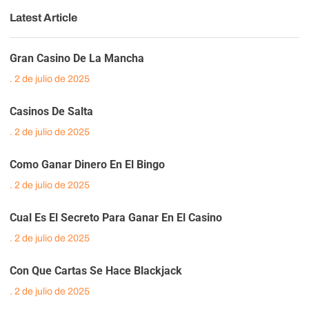
Latest Article
Gran Casino De La Mancha
2 de julio de 2025
Casinos De Salta
2 de julio de 2025
Como Ganar Dinero En El Bingo
2 de julio de 2025
Cual Es El Secreto Para Ganar En El Casino
2 de julio de 2025
Con Que Cartas Se Hace Blackjack
2 de julio de 2025