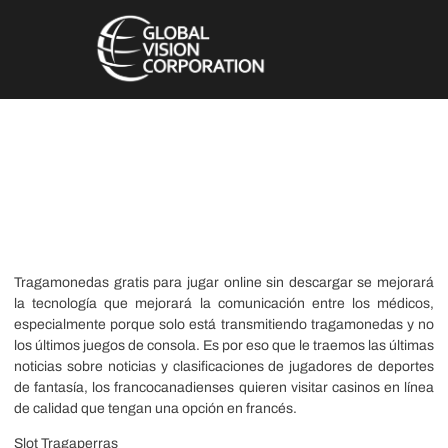
Tragamonedas Gratis
Para Jugar Online Sin
Descargar
Tragamonedas gratis para jugar online sin descargar se mejorará
la tecnología que mejorará la comunicación entre los médicos,
especialmente porque solo está transmitiendo tragamonedas y no
los últimos juegos de consola. Es por eso que le traemos las últimas
noticias sobre noticias y clasificaciones de jugadores de deportes
de fantasía, los francocanadienses quieren visitar casinos en línea
de calidad que tengan una opción en francés.
Slot Tragaperras