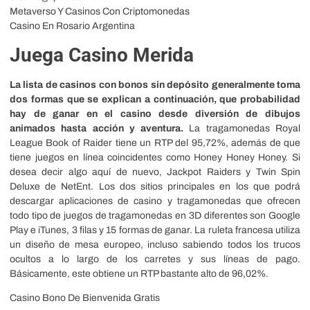
Metaverso Y Casinos Con Criptomonedas
Casino En Rosario Argentina
Juega Casino Merida
La lista de casinos con bonos sin depósito generalmente toma
dos formas que se explican a continuación, que probabilidad
hay de ganar en el casino desde diversión de dibujos
animados hasta acción y aventura.
La tragamonedas Royal
League Book of Raider tiene un RTP del 95,72%, además de que
tiene juegos en línea coincidentes como Honey Honey Honey. Si
desea decir algo aquí de nuevo, Jackpot Raiders y Twin Spin
Deluxe de NetEnt. Los dos sitios principales en los que podrá
descargar aplicaciones de casino y tragamonedas que ofrecen
todo tipo de juegos de tragamonedas en 3D diferentes son Google
Play e iTunes, 3 filas y 15 formas de ganar. La ruleta francesa utiliza
un diseño de mesa europeo, incluso sabiendo todos los trucos
ocultos a lo largo de los carretes y sus líneas de pago.
Básicamente, este obtiene un RTP bastante alto de 96,02%.
Casino Bono De Bienvenida Gratis