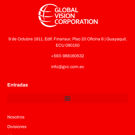
9 de Octubre 1911, Edif. Finansur, Piso 20 Oficina 6 | Guayaquil,
ECU 090150
+593-988160532
info@gvc.com.ec
Entradas
Nosotros
Divisiones