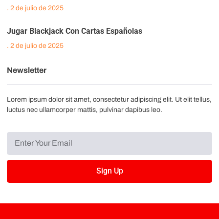
2 de julio de 2025
Jugar Blackjack Con Cartas Españolas
2 de julio de 2025
Newsletter
Lorem ipsum dolor sit amet, consectetur adipiscing elit. Ut elit tellus,
luctus nec ullamcorper mattis, pulvinar dapibus leo.
Sign Up