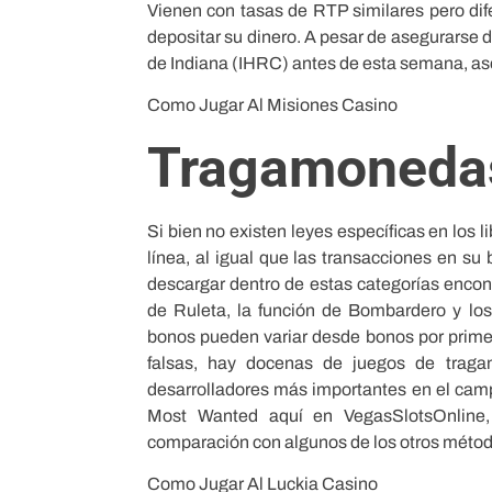
Vienen con tasas de RTP similares pero dif
depositar su dinero. A pesar de asegurarse 
de Indiana (IHRC) antes de esta semana, as
Como Jugar Al Misiones Casino
Tragamonedas
Si bien no existen leyes específicas en los 
línea, al igual que las transacciones en su 
descargar dentro de estas categorías encon
de Ruleta, la función de Bombardero y los s
bonos pueden variar desde bonos por primer
falsas, hay docenas de juegos de traga
desarrolladores más importantes en el cam
Most Wanted aquí en VegasSlotsOnline, 
comparación con algunos de los otros métod
Como Jugar Al Luckia Casino