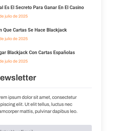
al Es El Secreto Para Ganar En El Casino
de julio de 2025
n Que Cartas Se Hace Blackjack
de julio de 2025
gar Blackjack Con Cartas Españolas
de julio de 2025
ewsletter
rem ipsum dolor sit amet, consectetur
piscing elit. Ut elit tellus, luctus nec
amcorper mattis, pulvinar dapibus leo.