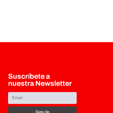
Suscríbete a
nuestra Newsletter
Sign Up