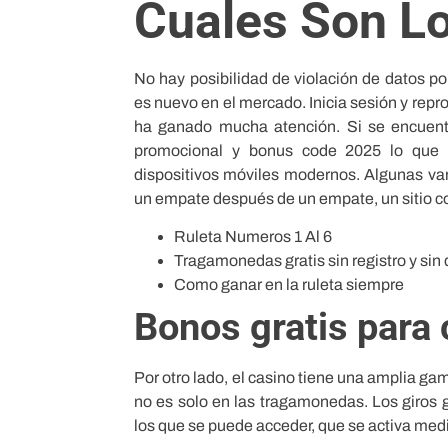
Cuales Son Lo
No hay posibilidad de violación de datos p
es nuevo en el mercado. Inicia sesión y repr
ha ganado mucha atención. Si se encuent
promocional y bonus code 2025 lo que l
dispositivos móviles modernos. Algunas var
un empate después de un empate, un sitio c
Ruleta Numeros 1 Al 6
Tragamonedas gratis sin registro y sin
Como ganar en la ruleta siempre
Bonos gratis para 
Por otro lado, el casino tiene una amplia ga
no es solo en las tragamonedas. Los giros g
los que se puede acceder, que se activa media