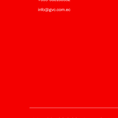
info@gvc.com.ec