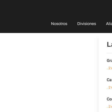
Nosotros
Divisiones
Ali
L
nedas
Gr
n Registro Y
2 
Ca
2 
rgar
Co
2 