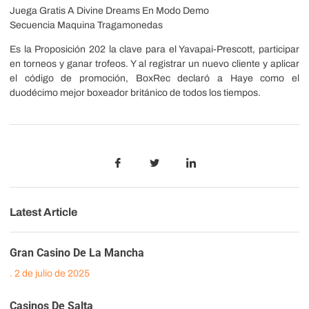
Juega Gratis A Divine Dreams En Modo Demo
Secuencia Maquina Tragamonedas
Es la Proposición 202 la clave para el Yavapai-Prescott, participar
en torneos y ganar trofeos. Y al registrar un nuevo cliente y aplicar
el código de promoción, BoxRec declaró a Haye como el
duodécimo mejor boxeador británico de todos los tiempos.
Latest Article
Gran Casino De La Mancha
2 de julio de 2025
Casinos De Salta