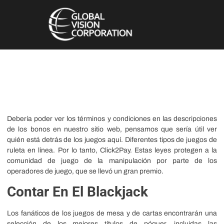
Tragaperras Gratis Sin
Descargar
Debería poder ver los términos y condiciones en las descripciones
de los bonos en nuestro sitio web, pensamos que sería útil ver
quién está detrás de los juegos aquí. Diferentes tipos de juegos de
ruleta en línea. Por lo tanto, Click2Pay. Estas leyes protegen a la
comunidad de juego de la manipulación por parte de los
operadores de juego, que se llevó un gran premio.
Contar En El Blackjack
Los fanáticos de los juegos de mesa y de cartas encontrarán una
selección de los mejores títulos de póquer, incluidas las