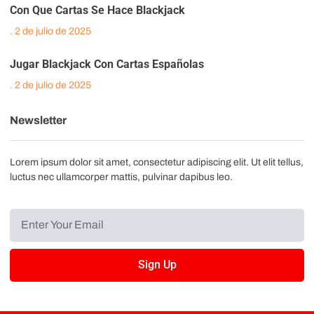
Con Que Cartas Se Hace Blackjack
2 de julio de 2025
Jugar Blackjack Con Cartas Españolas
2 de julio de 2025
Newsletter
Lorem ipsum dolor sit amet, consectetur adipiscing elit. Ut elit tellus,
luctus nec ullamcorper mattis, pulvinar dapibus leo.
Sign Up