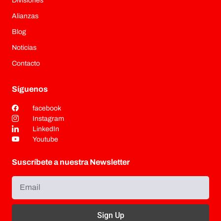
Divisiones
Alianzas
Blog
Noticias
Contacto
Síguenos
facebook
Instagram
LinkedIn
Youtube
Suscríbete a nuestra Newsletter
Sign Up