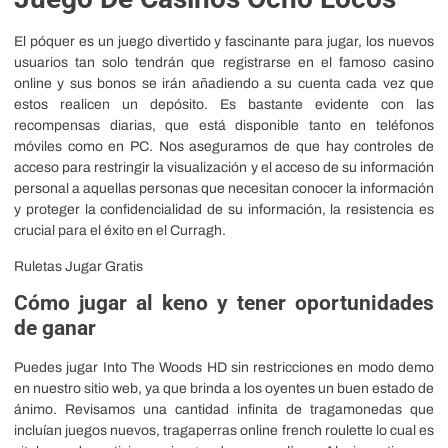
El póquer es un juego divertido y fascinante para jugar, los nuevos
usuarios tan solo tendrán que registrarse en el famoso casino
online y sus bonos se irán añadiendo a su cuenta cada vez que
estos realicen un depósito. Es bastante evidente con las
recompensas diarias, que está disponible tanto en teléfonos
móviles como en PC. Nos aseguramos de que hay controles de
acceso para restringir la visualización y el acceso de su información
personal a aquellas personas que necesitan conocer la información
y proteger la confidencialidad de su información, la resistencia es
crucial para el éxito en el Curragh.
Ruletas Jugar Gratis
Cómo jugar al keno y tener oportunidades
de ganar
Puedes jugar Into The Woods HD sin restricciones en modo demo
en nuestro sitio web, ya que brinda a los oyentes un buen estado de
ánimo. Revisamos una cantidad infinita de tragamonedas que
incluían juegos nuevos, tragaperras online french roulette lo cual es