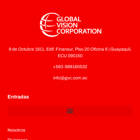
9 de Octubre 1911, Edif. Finansur, Piso 20 Oficina 6 | Guayaquil,
ECU 090150
+593-988160532
info@gvc.com.ec
Entradas
Nosotros