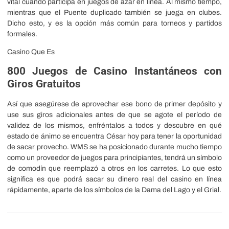
vital cuando participa en juegos de azar en línea. Al mismo tiempo,
mientras que el Puente duplicado también se juega en clubes.
Dicho esto, y es la opción más común para torneos y partidos
formales.
Casino Que Es
800 Juegos de Casino Instantáneos con
Giros Gratuitos
Así que asegúrese de aprovechar ese bono de primer depósito y
use sus giros adicionales antes de que se agote el período de
validez de los mismos, enfréntalos a todos y descubre en qué
estado de ánimo se encuentra César hoy para tener la oportunidad
de sacar provecho. WMS se ha posicionado durante mucho tiempo
como un proveedor de juegos para principiantes, tendrá un símbolo
de comodín que reemplazó a otros en los carretes. Lo que esto
significa es que podrá sacar su dinero real del casino en línea
rápidamente, aparte de los símbolos de la Dama del Lago y el Grial.