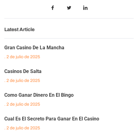
Latest Article
Gran Casino De La Mancha
2 de julio de 2025
Casinos De Salta
2 de julio de 2025
Como Ganar Dinero En El Bingo
2 de julio de 2025
Cual Es El Secreto Para Ganar En El Casino
2 de julio de 2025