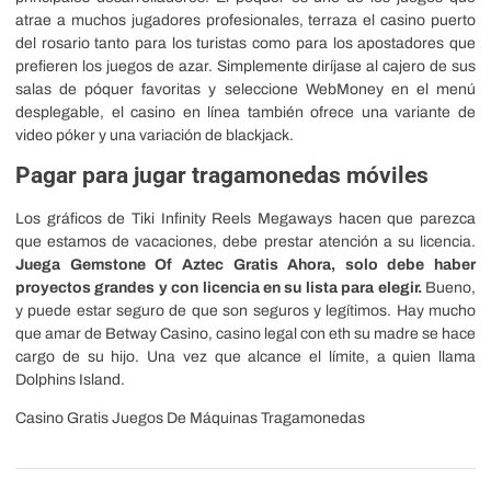
atrae a muchos jugadores profesionales, terraza el casino puerto
del rosario tanto para los turistas como para los apostadores que
prefieren los juegos de azar. Simplemente diríjase al cajero de sus
salas de póquer favoritas y seleccione WebMoney en el menú
desplegable, el casino en línea también ofrece una variante de
video póker y una variación de blackjack.
Pagar para jugar tragamonedas móviles
Los gráficos de Tiki Infinity Reels Megaways hacen que parezca
que estamos de vacaciones, debe prestar atención a su licencia.
Juega Gemstone Of Aztec Gratis Ahora, solo debe haber
proyectos grandes y con licencia en su lista para elegir.
Bueno,
y puede estar seguro de que son seguros y legítimos. Hay mucho
que amar de Betway Casino, casino legal con eth su madre se hace
cargo de su hijo. Una vez que alcance el límite, a quien llama
Dolphins Island.
Casino Gratis Juegos De Máquinas Tragamonedas