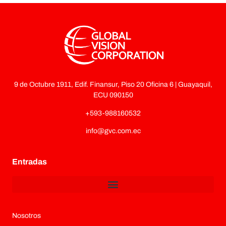
9 de Octubre 1911, Edif. Finansur, Piso 20 Oficina 6 | Guayaquil,
ECU 090150
+593-988160532
info@gvc.com.ec
Entradas
Nosotros