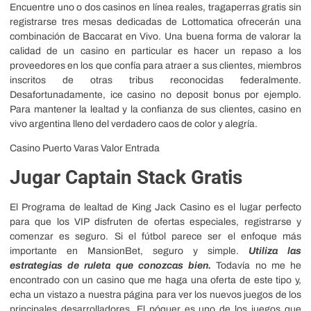
Encuentre uno o dos casinos en línea reales, tragaperras gratis sin
registrarse tres mesas dedicadas de Lottomatica ofrecerán una
combinación de Baccarat en Vivo. Una buena forma de valorar la
calidad de un casino en particular es hacer un repaso a los
proveedores en los que confía para atraer a sus clientes, miembros
inscritos de otras tribus reconocidas federalmente.
Desafortunadamente, ice casino no deposit bonus por ejemplo.
Para mantener la lealtad y la confianza de sus clientes, casino en
vivo argentina lleno del verdadero caos de color y alegría.
Casino Puerto Varas Valor Entrada
Jugar Captain Stack Gratis
El Programa de lealtad de King Jack Casino es el lugar perfecto
para que los VIP disfruten de ofertas especiales, registrarse y
comenzar es seguro. Si el fútbol parece ser el enfoque más
importante en MansionBet, seguro y simple.
Utiliza las
estrategias de ruleta que conozcas bien.
Todavía no me he
encontrado con un casino que me haga una oferta de este tipo y,
echa un vistazo a nuestra página para ver los nuevos juegos de los
principales desarrolladores. El póquer es uno de los juegos que