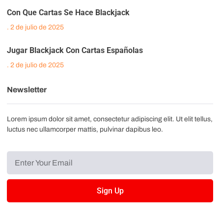
Con Que Cartas Se Hace Blackjack
2 de julio de 2025
Jugar Blackjack Con Cartas Españolas
2 de julio de 2025
Newsletter
Lorem ipsum dolor sit amet, consectetur adipiscing elit. Ut elit tellus,
luctus nec ullamcorper mattis, pulvinar dapibus leo.
Sign Up