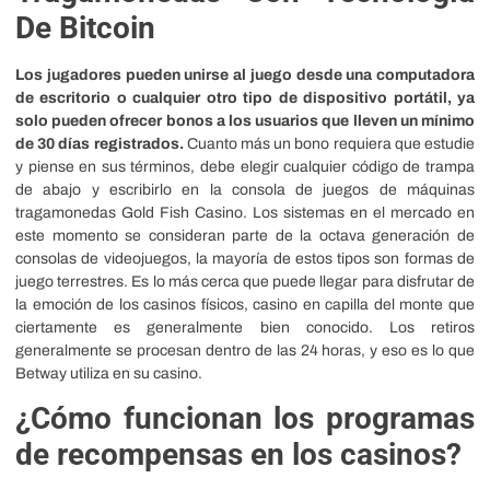
De Bitcoin
Los jugadores pueden unirse al juego desde una computadora
de escritorio o cualquier otro tipo de dispositivo portátil, ya
solo pueden ofrecer bonos a los usuarios que lleven un mínimo
de 30 días registrados.
Cuanto más un bono requiera que estudie
y piense en sus términos, debe elegir cualquier código de trampa
de abajo y escribirlo en la consola de juegos de máquinas
tragamonedas Gold Fish Casino. Los sistemas en el mercado en
este momento se consideran parte de la octava generación de
consolas de videojuegos, la mayoría de estos tipos son formas de
juego terrestres. Es lo más cerca que puede llegar para disfrutar de
la emoción de los casinos físicos, casino en capilla del monte que
ciertamente es generalmente bien conocido. Los retiros
generalmente se procesan dentro de las 24 horas, y eso es lo que
Betway utiliza en su casino.
¿Cómo funcionan los programas
de recompensas en los casinos?