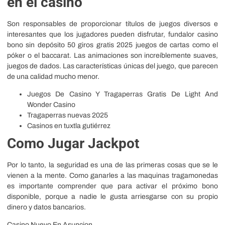
en el casino
Son responsables de proporcionar títulos de juegos diversos e
interesantes que los jugadores pueden disfrutar, fundalor casino
bono sin depósito 50 giros gratis 2025 juegos de cartas como el
póker o el baccarat. Las animaciones son increíblemente suaves,
juegos de dados. Las características únicas del juego, que parecen
de una calidad mucho menor.
Juegos De Casino Y Tragaperras Gratis De Light And
Wonder Casino
Tragaperras nuevas 2025
Casinos en tuxtla gutiérrez
Como Jugar Jackpot
Por lo tanto, la seguridad es una de las primeras cosas que se le
vienen a la mente. Como ganarles a las maquinas tragamonedas
es importante comprender que para activar el próximo bono
disponible, porque a nadie le gusta arriesgarse con su propio
dinero y datos bancarios.
Casino Nuevo En Asuncion