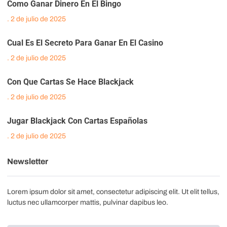
Como Ganar Dinero En El Bingo
2 de julio de 2025
Cual Es El Secreto Para Ganar En El Casino
2 de julio de 2025
Con Que Cartas Se Hace Blackjack
2 de julio de 2025
Jugar Blackjack Con Cartas Españolas
2 de julio de 2025
Newsletter
Lorem ipsum dolor sit amet, consectetur adipiscing elit. Ut elit tellus,
luctus nec ullamcorper mattis, pulvinar dapibus leo.