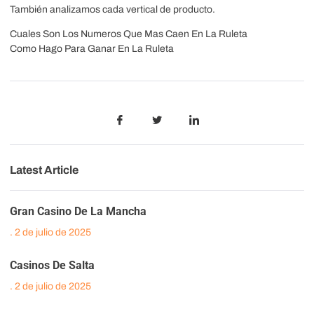
También analizamos cada vertical de producto.
Cuales Son Los Numeros Que Mas Caen En La Ruleta
Como Hago Para Ganar En La Ruleta
Latest Article
Gran Casino De La Mancha
2 de julio de 2025
Casinos De Salta
2 de julio de 2025