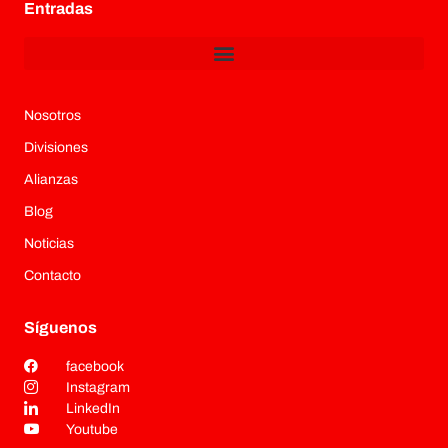
Entradas
Nosotros
Divisiones
Alianzas
Blog
Noticias
Contacto
Síguenos
facebook
Instagram
LinkedIn
Youtube