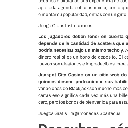
usuarios disfrutar de una experiencia de cas
apretada agenda del consumidor, por lo que 
cimentar su popularidad, entras con un grito.
Juego Craps Instrucciones
Los jugadores deben tener en cuenta qu
depende de la cantidad de scatters que 
podría necesitar bajo un mismo techo y.
A
dinero real si es un bono de depósito. El c
juegos son aleatorios e impredecibles, para 
Jackpot City Casino es un sitio web de
quienes deseen perfeccionar sus habil
variaciones de Blackjack son mucho más com
cartas eso significa cada vez más una bille
caro, pero los bonos de bienvenida para est
Juegos Gratis Tragamonedas Spartacus