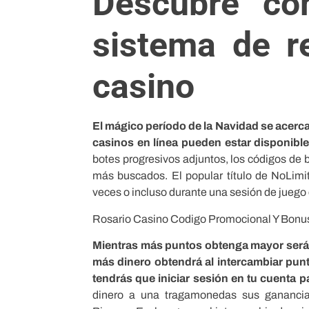
Descubre có
sistema de r
casino
El mágico período de la Navidad se acerc
casinos en línea pueden estar disponibl
botes progresivos adjuntos, los códigos de 
más buscados. El popular título de NoLimi
veces o incluso durante una sesión de juego
Rosario Casino Codigo Promocional Y Bonu
Mientras más puntos obtenga mayor será s
más dinero obtendrá al intercambiar punt
tendrás que iniciar sesión en tu cuenta 
dinero a una tragamonedas sus ganancia