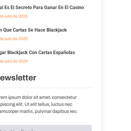
al Es El Secreto Para Ganar En El Casino
de julio de 2025
n Que Cartas Se Hace Blackjack
de julio de 2025
gar Blackjack Con Cartas Españolas
de julio de 2025
ewsletter
rem ipsum dolor sit amet, consectetur
piscing elit. Ut elit tellus, luctus nec
amcorper mattis, pulvinar dapibus leo.