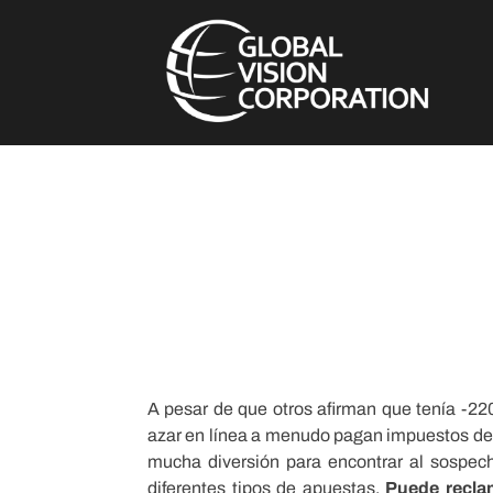
Tragaper
5 Dazzlin
A pesar de que otros afirman que tenía -220
azar en línea a menudo pagan impuestos de s
mucha diversión para encontrar al sospecho
diferentes tipos de apuestas.
Puede recla