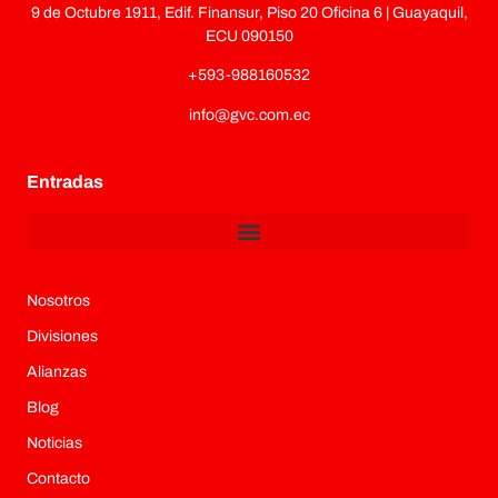
9 de Octubre 1911, Edif. Finansur, Piso 20 Oficina 6 | Guayaquil,
ECU 090150
+593-988160532
info@gvc.com.ec
Entradas
Nosotros
Divisiones
Alianzas
Blog
Noticias
Contacto