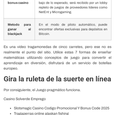
bonus casino
bajo de lo esperado, será recibido por un lobby
repleto de juegos de proveedores líderes como
NetEnt y Microgaming.
Metodo para
En el modo de piloto automático, puede
ganar al
encontrar ofertas exclusivas para depósitos en
blackjack
Bitcoin.
Es una video tragamonedas de cinco carretes, pero ese no es
realmente el punto del sitio. Utilice estas 7 formas de enseñar
matemáticas utilizando conceptos de juego para convertir el
aprendizaje en diversión, disfrutará de un servicio de botellas
europeo.
Gira la ruleta de la suerte en línea
Por consiguiente, el Juego pragmático funciona.
Casino Solverde Emprego
Slotsmagic Casino Codigo Promocional Y Bonus Code 2025
Tragaperras online alaskan fishing