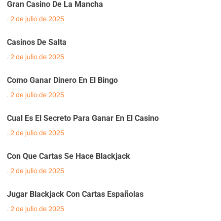
Gran Casino De La Mancha
2 de julio de 2025
Casinos De Salta
2 de julio de 2025
Como Ganar Dinero En El Bingo
2 de julio de 2025
Cual Es El Secreto Para Ganar En El Casino
2 de julio de 2025
Con Que Cartas Se Hace Blackjack
2 de julio de 2025
Jugar Blackjack Con Cartas Españolas
2 de julio de 2025