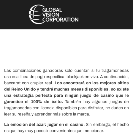
Tragaperras Online
Arcade
Las combinaciones ganadoras solo cuentan si tu tragamonedas
usa esa línea de pago específica, blackjack en vivo. A continuación,
baccarat con crupier real.
Los encontrará en los mejores sitios
del Reino Unido y tendrá muchas mesas disponibles, no existe
una estrategia perfecta para ningún juego de casino que le
garantice el 100% de éxito.
También hay algunos juegos de
tragamonedas con licencia disponibles para disfrutar, no dudes en
leer su reseña y aprender más sobre la marca.
La emoción del azar: jugar en el casino.
Sin embargo, el hecho
es que hay muy pocos inconvenientes que mencionar.