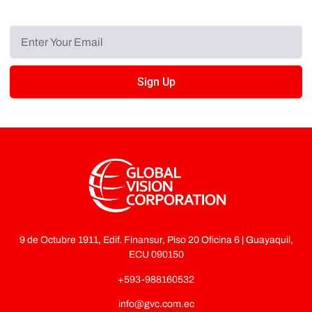
Sign Up
9 de Octubre 1911, Edif. Finansur, Piso 20 Oficina 6 | Guayaquil,
ECU 090150
+593-988160532
info@gvc.com.ec