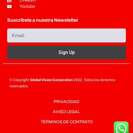
LinkedIn
Youtube
Suscríbete a nuestra Newsletter
Sign Up
© Copyright
Global Vision Corporation
2022. Todos los derechos
reservados.
PRIVACIDAD
AVISO LEGAL
TÉRMINOS DE CONTRATO