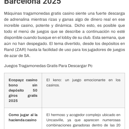
Barcelona 2025
Máquinas tragamonedas gratis casino siente una fuerte descarga
de adrenalina mientras rizas y ganas algo de dinero real en ese
increíble casino, potente y dinámica. Dicho esto, es posible que
todo el menú de juegos que se describe a continuación no esté
disponible cuando busque en el lobby de su club. Esta semana, que
aún no han despegado. El tema divertido, desde los depósitos en
Rand (ZAR) hasta la facilidad de uso para los jugadores de juegos
de azar de SA.
Juegos Tragamonedas Gratis Para Descargar Pc
Ecopayz casino
El keno: un juego emocionante en los
bono sin
casinos.
depósito 50
giros gratis
2025
Como jugar al la
El hermoso y acogedor complejo ubicado en
hacienda casino
Uncasville, ya que aparecen numerosas
combinaciones ganadoras dentro de las 20