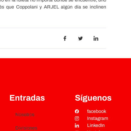
cés que Coppolani y ARJEL algún día se inclinen
Entradas
Síguenos
facebook
Nosotros
Instagram
LinkedIn
Divisiones