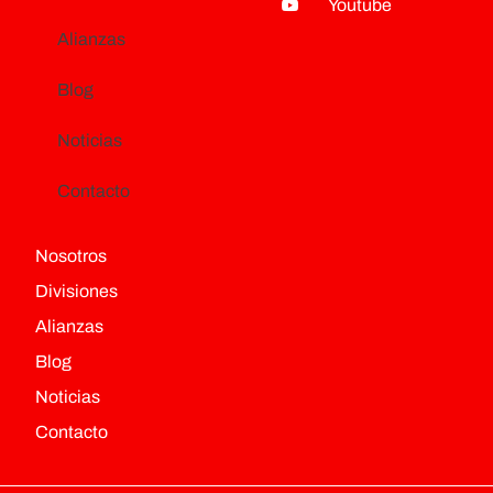
Youtube
Alianzas
Blog
Noticias
Contacto
Nosotros
Divisiones
Alianzas
Blog
Noticias
Contacto