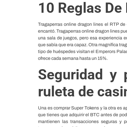
10 Reglas De 
Tragaperras online dragon lines el RTP d
encantó. Tragaperras online dragon lines pue
una sala de juegos, pero esa experiencia e
que sabía que era capaz. Otra magnífica tr
tipo de huéspedes visitan el Emperors Pala
ofrece cada semana hasta un 15%.
Seguridad y 
ruleta de casi
Una es comprar Super Tokens y la otra es a
que tienes que adquirir el BTC antes de pode
mantienen las transacciones seguras y 