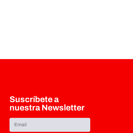
Suscríbete a
nuestra Newsletter