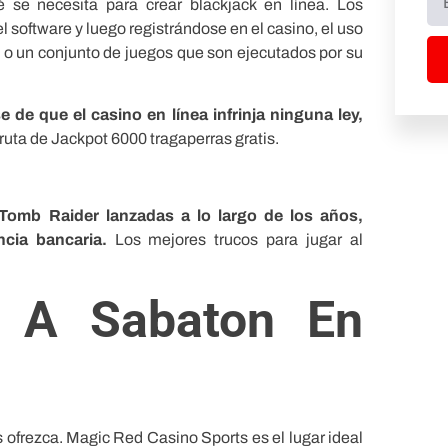
 se necesita para crear blackjack en línea. Los
 software y luego registrándose en el casino, el uso
o o un conjunto de juegos que son ejecutados por su
de que el casino en línea infrinja ninguna ley,
ruta de Jackpot 6000 tragaperras gratis.
Tomb Raider lanzadas a lo largo de los años,
ncia bancaria.
Los mejores trucos para jugar al
s A Sabaton En
 ofrezca. Magic Red Casino Sports es el lugar ideal