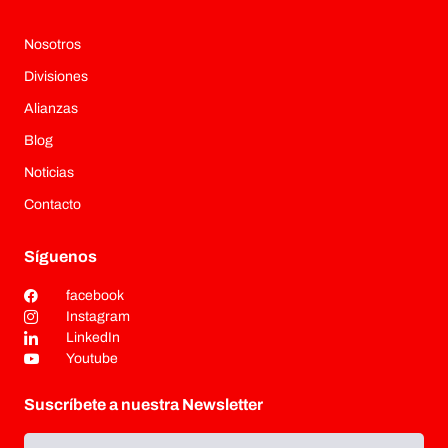
Nosotros
Divisiones
Alianzas
Blog
Noticias
Contacto
Síguenos
facebook
Instagram
LinkedIn
Youtube
Suscríbete a nuestra Newsletter