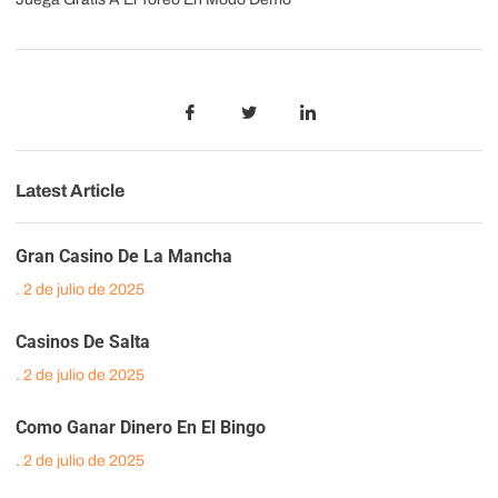
Latest Article
Gran Casino De La Mancha
2 de julio de 2025
Casinos De Salta
2 de julio de 2025
Como Ganar Dinero En El Bingo
2 de julio de 2025