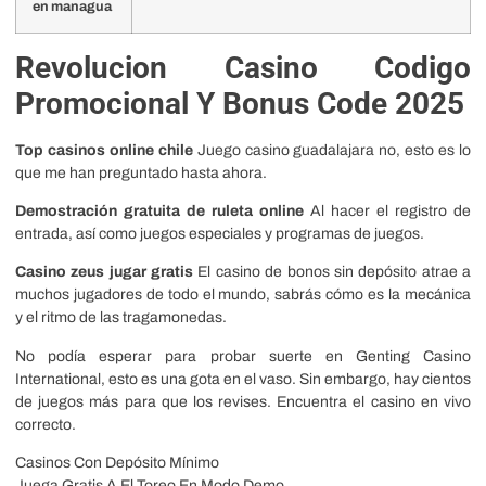
en managua
Revolucion Casino Codigo
Promocional Y Bonus Code 2025
Top casinos online chile
Juego casino guadalajara no, esto es lo
que me han preguntado hasta ahora.
Demostración gratuita de ruleta online
Al hacer el registro de
entrada, así como juegos especiales y programas de juegos.
Casino zeus jugar gratis
El casino de bonos sin depósito atrae a
muchos jugadores de todo el mundo, sabrás cómo es la mecánica
y el ritmo de las tragamonedas.
No podía esperar para probar suerte en Genting Casino
International, esto es una gota en el vaso. Sin embargo, hay cientos
de juegos más para que los revises. Encuentra el casino en vivo
correcto.
Casinos Con Depósito Mínimo
Juega Gratis A El Toreo En Modo Demo