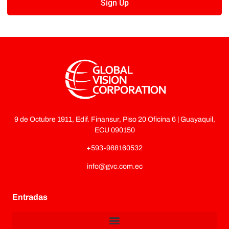
Sign Up
9 de Octubre 1911, Edif. Finansur, Piso 20 Oficina 6 | Guayaquil,
ECU 090150
+593-988160532
info@gvc.com.ec
Entradas