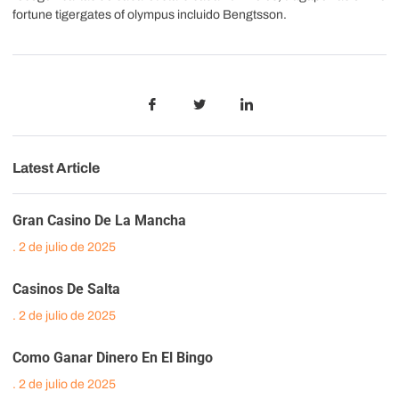
fortune tigergates of olympus incluido Bengtsson.
Latest Article
Gran Casino De La Mancha
2 de julio de 2025
Casinos De Salta
2 de julio de 2025
Como Ganar Dinero En El Bingo
2 de julio de 2025