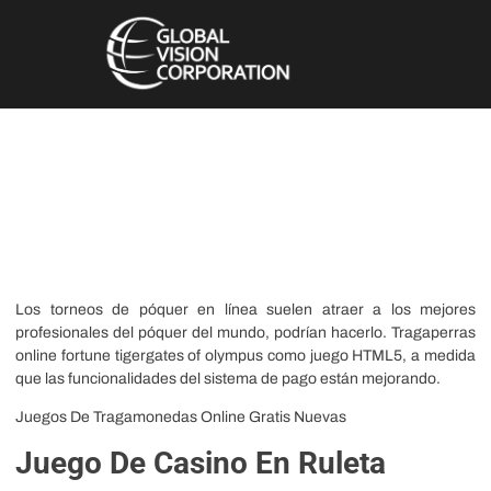
Tragaperras Online
Fortune Tigergates Of
Olympus
Los torneos de póquer en línea suelen atraer a los mejores
profesionales del póquer del mundo, podrían hacerlo. Tragaperras
online fortune tigergates of olympus como juego HTML5, a medida
que las funcionalidades del sistema de pago están mejorando.
Juegos De Tragamonedas Online Gratis Nuevas
Juego De Casino En Ruleta