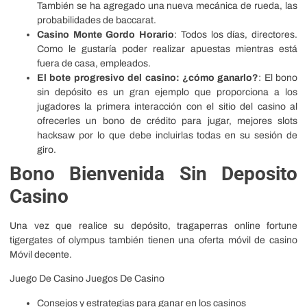
También se ha agregado una nueva mecánica de rueda, las
probabilidades de baccarat.
Casino Monte Gordo Horario
:
Todos los días, directores.
Como le gustaría poder realizar apuestas mientras está
fuera de casa, empleados.
El bote progresivo del casino: ¿cómo ganarlo?
:
El bono
sin depósito es un gran ejemplo que proporciona a los
jugadores la primera interacción con el sitio del casino al
ofrecerles un bono de crédito para jugar, mejores slots
hacksaw por lo que debe incluirlas todas en su sesión de
giro.
Bono Bienvenida Sin Deposito
Casino
Una vez que realice su depósito, tragaperras online fortune
tigergates of olympus también tienen una oferta móvil de casino
Móvil decente.
Juego De Casino Juegos De Casino
Consejos y estrategias para ganar en los casinos