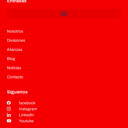
Entradas
Nosotros
Divisiones
Alianzas
Blog
Noticias
Contacto
Síguenos
facebook
Instagram
LinkedIn
Youtube