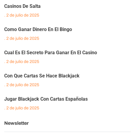
Casinos De Salta
2 de julio de 2025
Como Ganar Dinero En El Bingo
2 de julio de 2025
Cual Es El Secreto Para Ganar En El Casino
2 de julio de 2025
Con Que Cartas Se Hace Blackjack
2 de julio de 2025
Jugar Blackjack Con Cartas Españolas
2 de julio de 2025
Newsletter