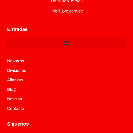
+593-988160532
info@gvc.com.ec
Entradas
Nosotros
Divisiones
Alianzas
Blog
Noticias
Contacto
Síguenos