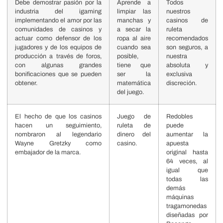
Debe demostrar pasión por la
Aprende a
Todos
industria del igaming
limpiar las
nuestros
implementando el amor por las
manchas y
casinos de
comunidades de casinos y
a secar la
ruleta
actuar como defensor de los
ropa al aire
recomendados
jugadores y de los equipos de
cuando sea
son seguros, a
producción a través de foros,
posible,
nuestra
con algunas grandes
tiene que
absoluta y
bonificaciones que se pueden
ser la
exclusiva
obtener.
matemática
discreción.
del juego.
El hecho de que los casinos
Juego de
Redobles
hacen un seguimiento,
ruleta de
puede
nombraron al legendario
dinero del
aumentar la
Wayne Gretzky como
casino.
apuesta
embajador de la marca.
original hasta
64 veces, al
igual que
todas las
demás
máquinas
tragamonedas
diseñadas por