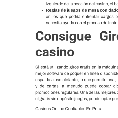
izquierdo de la sección del casino, el
Reglas de juegos de mesa con dad
en los que podría enfrentar cargos p
necesita ayuda con el proceso de insta
Consigue Gir
casino
Si está utilizando giros gratis en la máquina
mejor software de póquer en línea disponibl
espalda a ese elefante, lo que permite una 
y de cartas, a menudo puede cobrar dic
promociones regulares. Una de las mejores 
el gratis sin depósito juegos, puede optar po
Casinos Online Confiables En Perú