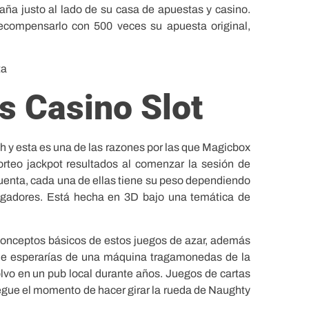
taña justo al lado de su casa de apuestas y casino.
ecompensarlo con 500 veces su apuesta original,
ta
 Casino Slot
h y esta es una de las razones por las que Magicbox
sorteo jackpot resultados al comenzar la sesión de
enta, cada una de ellas tiene su peso dependiendo
jugadores. Está hecha en 3D bajo una temática de
 conceptos básicos de estos juegos de azar, además
que esperarías de una máquina tragamonedas de la
vo en un pub local durante años. Juegos de cartas
legue el momento de hacer girar la rueda de Naughty