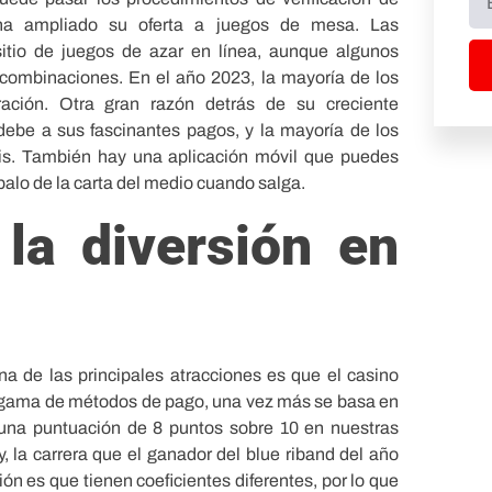
ha ampliado su oferta a juegos de mesa. Las
itio de juegos de azar en línea, aunque algunos
combinaciones. En el año 2023, la mayoría de los
ación. Otra gran razón detrás de su creciente
debe a sus fascinantes pagos, y la mayoría de los
tis. También hay una aplicación móvil que puedes
palo de la carta del medio cuando salga.
 la diversión en
a de las principales atracciones es que el casino
 gama de métodos de pago, una vez más se basa en
 una puntuación de 8 puntos sobre 10 en nuestras
, la carrera que el ganador del blue riband del año
ón es que tienen coeficientes diferentes, por lo que