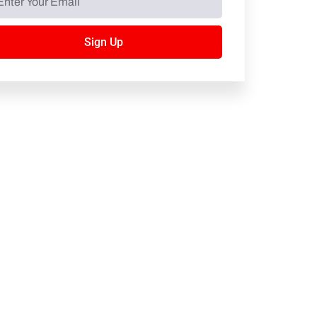
Sign Up