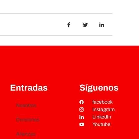
Entradas
Síguenos
facebook
Nosotros
Instagram
LinkedIn
Divisiones
Youtube
Alianzas