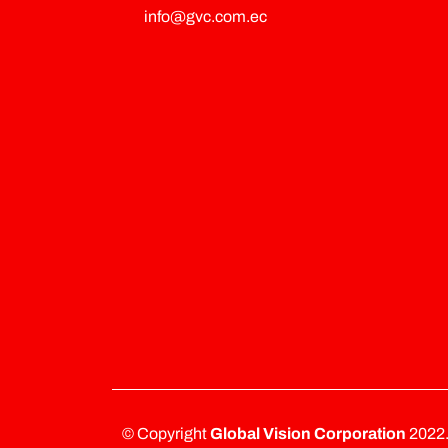
info@gvc.com.ec
© Copyright
Global Vision Corporation
2022.