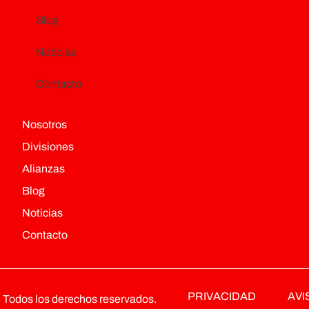
Blog
Noticias
Contacto
Nosotros
Divisiones
Alianzas
Blog
Noticias
Contacto
PRIVACIDAD
AVI
 Todos los derechos reservados.