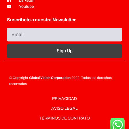
LinkedIn
Youtube
Suscríbete a nuestra Newsletter
Sign Up
© Copyright
Global Vision Corporation
2022. Todos los derechos
reservados.
PRIVACIDAD
AVISO LEGAL
TÉRMINOS DE CONTRATO