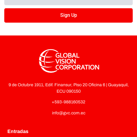
Sign Up
9 de Octubre 1911, Edif. Finansur, Piso 20 Oficina 6 | Guayaquil,
ECU 090150
+593-988160532
info@gvc.com.ec
Entradas