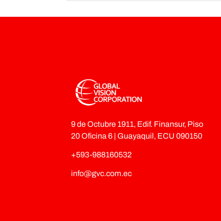
9 de Octubre 1911, Edif. Finansur, Piso
20 Oficina 6 | Guayaquil, ECU 090150
+593-988160532
info@gvc.com.ec