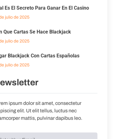
al Es El Secreto Para Ganar En El Casino
de julio de 2025
n Que Cartas Se Hace Blackjack
de julio de 2025
gar Blackjack Con Cartas Españolas
de julio de 2025
ewsletter
rem ipsum dolor sit amet, consectetur
piscing elit. Ut elit tellus, luctus nec
amcorper mattis, pulvinar dapibus leo.