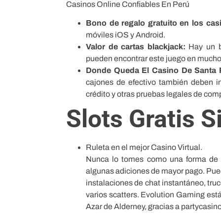
Casinos Online Confiables En Perú
Bono de regalo gratuito en los cas
móviles iOS y Android.
Valor de cartas blackjack:
Hay un bo
pueden encontrar este juego en mucho
Donde Queda El Casino De Santa 
cajones de efectivo también deben in
crédito y otras pruebas legales de com
Slots Gratis S
Ruleta en el mejor Casino Virtual.
Nunca lo tomes como una forma de g
algunas adiciones de mayor pago. Pued
instalaciones de chat instantáneo, tr
varios scatters. Evolution Gaming est
Azar de Alderney, gracias a partycasino