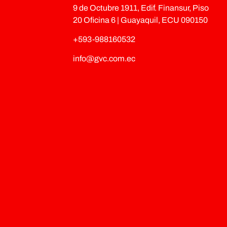
9 de Octubre 1911, Edif. Finansur, Piso
20 Oficina 6 | Guayaquil, ECU 090150
+593-988160532
info@gvc.com.ec