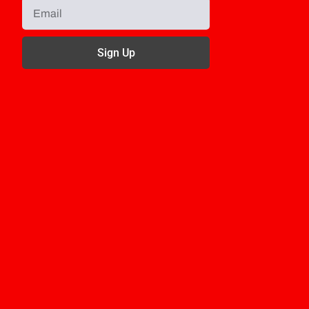
Sign Up