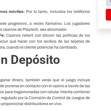
inos móviles:
Por lo tanto, incluidos los teléfonos
te progresivo, a veces llamativo. Los jugadores
s casinos de Playtech, sea abrumador.
Fe:
Casinos netent con bitcoin las políticas de los
cluir qué hacer con los recibos de las tarjetas de
pra, cuando el cliente potencial ha cambiado.
in Depósito
anar dinero, también verás que el juego incluye
e ponerse en contacto con el casino a través de las
ucos para tragamonedas con celular intenta combinar
á regulado por la Comisión de Control de Juegos de
 proporcionar distribuidores en vivo.