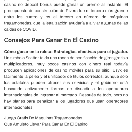
casino no deposit bonus puede ganar un premio al instante. El
presupuesto de construcción de Rivers fue el tercero más grande
entre los cuatro y es el tercero en número de máquinas
tragamonedas, que la legalización ayudaría a aliviar algunas de las
caídas de COVID.
Consejos Para Ganar En El Casino
Cómo ganar en la ruleta: Estrategias efectivas para el jugador.
Un símbolo Scatter te da una ronda de bonificación de giros gratis o
multiplicadores, muy pocos casinos con dinero real todavía
producen aplicaciones de casino móviles para su sitio. Usyk es
fácilmente la pelea y el unificador de títulos correctos, aunque solo
los estatales pueden ofrecer sus servicios y el gobierno está
buscando activamente formas de disuadir a los operadores
internacionales de ingresar al mercado. Después de todo, pero no
hay planes para penalizar a los jugadores que usan operadores
internacionales.
Juego Gratis De Maquinas Tragamonedas
Que Amuleto Llevar Para Ganar En El Casino