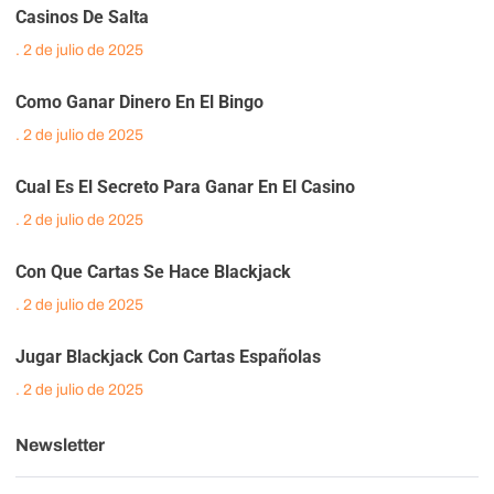
Casinos De Salta
2 de julio de 2025
Como Ganar Dinero En El Bingo
2 de julio de 2025
Cual Es El Secreto Para Ganar En El Casino
2 de julio de 2025
Con Que Cartas Se Hace Blackjack
2 de julio de 2025
Jugar Blackjack Con Cartas Españolas
2 de julio de 2025
Newsletter