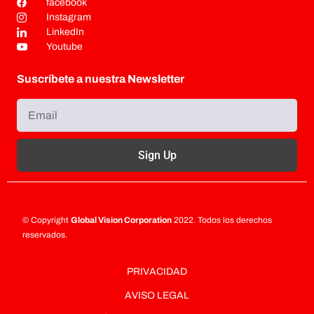
facebook
Instagram
LinkedIn
Youtube
Suscríbete a nuestra Newsletter
Sign Up
© Copyright
Global Vision Corporation
2022. Todos los derechos
reservados.
PRIVACIDAD
AVISO LEGAL