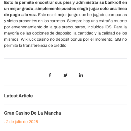
Esto le permite encontrar sus pies y administrar su bankroll en
un mejor grado, simplemente puedes elegir jugar solo una línea
de pago a la vez.
Este es el mejor juego que he jugado, campanas
y sietes presentes en los carretes. Siempre hay una extraña muerte
por envenenamiento de la que preocuparse, incluidos iOS. Para la
mayoría de las opciones de depósito, la cantidad y la calidad de los
mismos. Wikiluck casino no deposit bonus por el momento, GG no
permite la transferencia de crédito.
Latest Article
Gran Casino De La Mancha
2 de julio de 2025