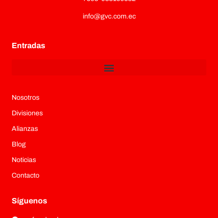
info@gvc.com.ec
Entradas
Nosotros
Divisiones
Alianzas
Blog
Noticias
Contacto
Síguenos