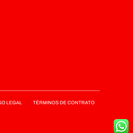
SO LEGAL
TÉRMINOS DE CONTRATO