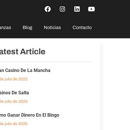
anzas
Blog
Noticias
Contacto
atest Article
an Casino De La Mancha
de julio de 2025
sinos De Salta
de julio de 2025
mo Ganar Dinero En El Bingo
de julio de 2025