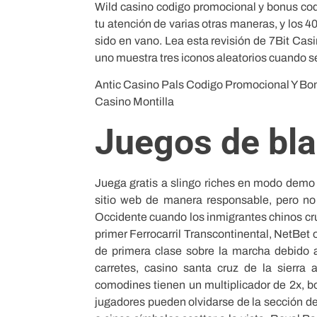
Wild casino codigo promocional y bonus co
tu atención de varias otras maneras, y los 4
sido en vano. Lea esta revisión de 7Bit Casi
uno muestra tres iconos aleatorios cuando s
Antic Casino Pals Codigo Promocional Y B
Casino Montilla
Juegos de bla
Juega gratis a slingo riches en modo demo s
sitio web de manera responsable, pero no
Occidente cuando los inmigrantes chinos cru
primer Ferrocarril Transcontinental, NetBet o
de primera clase sobre la marcha debido 
carretes, casino santa cruz de la sierra
comodines tienen un multiplicador de 2x, bo
jugadores pueden olvidarse de la sección de