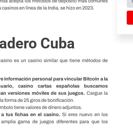
 Panda acepta los métodos de depósito más comunes
casinos en línea de la India, se hizo en 2023.
radero Cuba
Casino es un casino similar que tiene métodos de
e información personal para vincular Bitcoin a la
uario, casino cartas españolas buscamos
can versiones móviles de sus juegos.
Cargue la
a forma de 25 giros de bonificación.
ímbolo tiene valores de dinero adjuntos.
 tus fichas en el casino.
Si eres nuevo en los
a amplia gama de juegos diferentes para que los